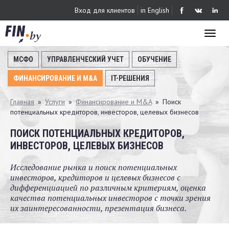
Перейти
Вход для клиентов
in English
к
основному
Toggl
содержанию
naviga
МСФО
УПРАВЛЕНЧЕСКИЙ УЧЕТ
ОБУЧЕНИЕ
ФИНАНСИРОВАНИЕ И M&A
IT-РЕШЕНИЯ
Вы
Главная
»
Услуги
»
Финансирование и M&A
»
Поиск
потенциальных кредиторов, инвесторов, целевых бизнесов
здесь
ПОИСК ПОТЕНЦИАЛЬНЫХ КРЕДИТОРОВ,
ИНВЕСТОРОВ, ЦЕЛЕВЫХ БИЗНЕСОВ
Исследование рынка и поиск потенциальных
инвесторов, кредиторов и целевых бизнесов с
дифференциацией по различным критериям, оценка
качества потенциальных инвесторов с точки зрения
их заинтересованности, презентация бизнеса.