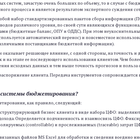
ых систем, зачастую очень больших по объему, то в случае с бю
ного процесса и является результатом экспертного суждения с
собой набор стандартизированных пакетов сбора информации (
водов различного уровня, по своей сути являющихся функцион
тами (бюджетные баланс, ОПУ и ОДДС). При этом неукоснительн
пользуется автоматический перенос) и повсеместное использован
различными поставщиками бюджетной информации).
оказывает решающее влияние, с одной стороны, на точность и д
так и на этапе ее последующего использования клиентом. Чем бо
чения исходных данных и тем выше точность прогнозов и польза
 распоряжение клиента. Передача инструментов сопровождается
я системы бюджетирования?
етирования, как правило, следующий:
, структурирующий бизнес клиента в виде набора ЦФО: выделяю
дохода. Определяется подчиненность и взаимосвязь ЦФО. Фикси
ролируемых (controllable) и прослеживаемых (traceable) затрат
связанных файлов MS Excel для обработки и сведения воедино и