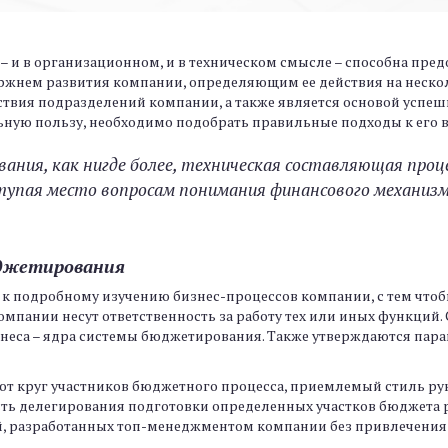
 и в организационном, и в техническом смысле – способна пред
ержнем развития компании, определяющим ее действия на неско
вия подразделений компании, а также является основой успешн
ьную пользу, необходимо подобрать правильные подходы к его 
ния, как нигде более, техническая составляющая проц
тупая место вопросам понимания финансового механиз
юджетирования
 к подробному изучению бизнес-процессов компании, с тем чтобы
 компании несут ответственность за работу тех или иных функци
неса – ядра системы бюджетирования. Также утверждаются пара
т круг участников бюджетного процесса, приемлемый стиль ру
сть делегирования подготовки определенных участков бюджета 
, разработанных топ-менеджментом компании без привлечения 