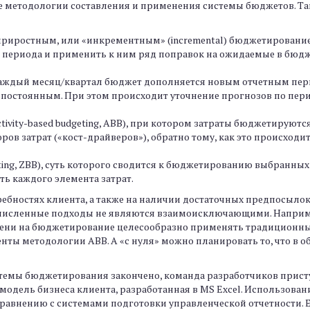
 методологии составления и применения системы бюджетов. Так
приростным, или «инкрементным» (incremental) бюджетированием.
о периода и применить к ним ряд поправок на ожидаемые в бю
да каждый месяц/квартал бюджет дополняется новым отчетным пе
 постоянным. При этом происходит уточнение прогнозов по пер
ctivity-based budgeting, ABB), при котором затраты бюджетируют
ов затрат («кост-драйверов»), обратно тому, как это происходи
eting, ZBB), суть которого сводится к бюджетированию выбранны
ь каждого элемента затрат.
бностях клиента, а также на наличии достаточных предпосылок,
речисленные подходы не являются взаимоисключающими. Наприме
ени на бюджетирование целесообразно применять традиционны
ты методологии ABB. А «с нуля» можно планировать то, что в о
темы бюджетирования закончено, команда разработчиков приступ
модель бизнеса клиента, разработанная в MS Excel. Использован
сравнению с системами подготовки управленческой отчетности. 