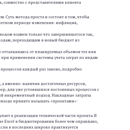
, совместно с представителями клиента
 Суть метода проста и состоит в том, чтобы
джетном периоде изменения: инфляция,
риодом взамен только что завершившегося так,
иодам, переходящим в новый бюджет из
ся отталкиваясь от планируемых объемов тех или
т при применении системы учета затрат по видам
х процессов каждый раз заново, подробно
 а именно: наличии достаточных ресурсов,
р, для уже устоявшихся постоянных процессов с
й инкрементный подход. Накладные затраты
биходе принято называть «проектами»:
ает к реализации технической части проекта. В
ие Excel в бюджетировании более чем оправдано,
Если в последних широко практикуется