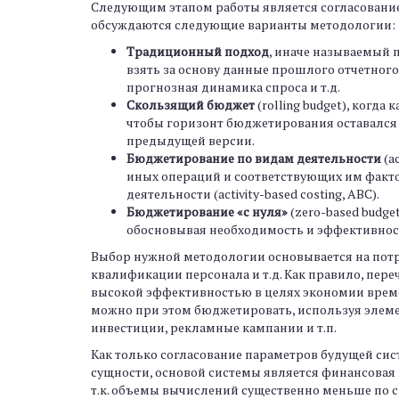
Следующим этапом работы является согласование
обсуждаются следующие варианты методологии:
Традиционный подход
, иначе называемый 
взять за основу данные прошлого отчетног
прогнозная динамика спроса и т.д.
Скользящий бюджет
(rolling budget), ког
чтобы горизонт бюджетирования оставался
предыдущей версии.
Бюджетирование по видам деятельности
(a
иных операций и соответствующих им фактор
деятельности (activity-based costing, ABC).
Бюджетирование «с нуля»
(zero-based budg
обосновывая необходимость и эффективност
Выбор нужной методологии основывается на потре
квалификации персонала и т.д. Как правило, пе
высокой эффективностью в целях экономии врем
можно при этом бюджетировать, используя элемен
инвестиции, рекламные кампании и т.п.
Как только согласование параметров будущей сис
сущности, основой системы является финансовая 
т.к. объемы вычислений существенно меньше по 