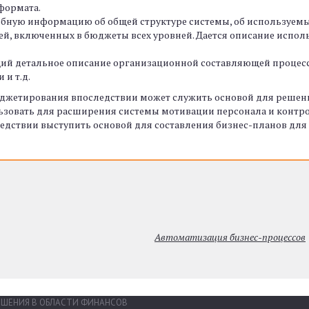
формата.
обную информацию об общей структуре системы, об используемы
елей, включенных в бюджеты всех уровней. Дается описание исп
щий детальное описание организационной составляющей процес
и т.д.
юджетирования впоследствии может служить основой для решени
зовать для расширения системы мотивации персонала и контр
следствии выступить основой для составления бизнес-планов д
Автоматизация бизнес-процессов
 РЕШЕНИЯ В ОБЛАСТИ ФИНАНСОВ