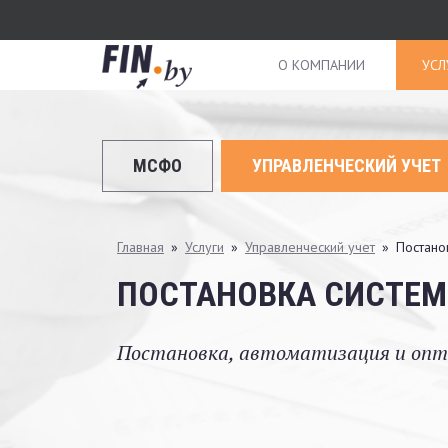
Перейти
к
основному
О КОМПАНИИ
УСЛ
содержанию
МСФО
УПРАВЛЕНЧЕСКИЙ УЧЕТ
Вы
Главная
»
Услуги
»
Управленческий учет
»
Постано
здесь
ПОСТАНОВКА СИСТЕ
Постановка, автоматизация и опт